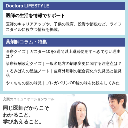
Doctors LIFESTYLE
医師の生活を情報でサポート
医師のキャリアアップや、子供の教育、投資や節税など、ライフ
スタイルに役立つ情報を掲載。
薬剤師コラム・特集
医療クイズ｜ガスター10を2週間以上継続使用すべきでない理由
は？
診療報酬改定クイズ｜一般名処方の剤形変更に関する注意点は？
くるみぱんの勉強ノート｜皮膚外用剤の配合変化☆先発品と後発
品
やくちちの薬の味見｜プレガバリンOD錠の味を比較をしてみた
充実のコミュニケーションツール
同じ医師だからこそ
わかること、
学びあえること。