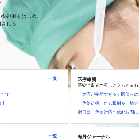
て
の薬剤師をはじめ、
用される
一覧
医療維新
医療従事者の視点に立ったm3.
のでは」
「対応が完璧すぎる」医師らの
摘出
「救急待機」にも報酬を、地方
宿日直「救急対応で休む時間ほ
一覧
海外ジャーナル