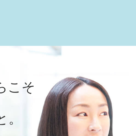
らこそ
と。