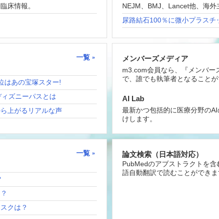
な臨床情報。
NEJM、BMJ、Lancet他
尿路結石100％に微小プラスチ
一覧
メンバーズメディア
m3.com会員なら、『メンバ
で、誰でも執筆者となることが
位はあの宝塚スター!
ディズニーパスとは
AI Lab
最新かつ包括的に医療分野のA
から上がるリアルな声
けします。
一覧
論文検索（日本語対応）
PubMedのアブストラクトを
語自動翻訳で読むことができま
？
は？
リスクは？