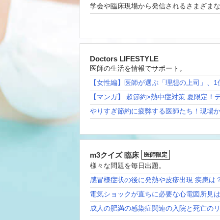
学会や臨床現場から発信されるさまざま
Doctors LIFESTYLE
医師の生活を情報でサポート。
【女性編】医師が選ぶ「理想の上司」、1
【マンガ】 超節約×熱中症対策 夏限定！
やりすぎ節約に疲弊する医師たち！現場
m3クイズ 臨床
医師限定
様々な問題を毎日出題。
感冒様症状の後に発熱や皮疹出現 疾患は
電気ショックが直ちに必要な心電図所見
成人の肥満の感染症関連の入院と死亡の