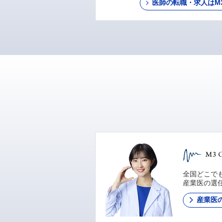
医師の転職・求人はM3 C
全国どこでも
産業医の選
産業医