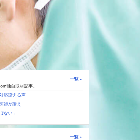
一覧
com独自取材記事。
対応讃える声
医師が訴え
ぼない」
一覧