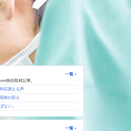
一覧
com独自取材記事。
対応讃える声
医師が訴え
ぼない」
一覧