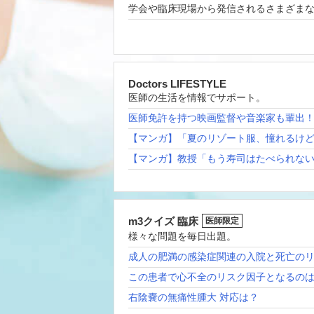
学会や臨床現場から発信されるさまざま
Doctors LIFESTYLE
医師の生活を情報でサポート。
医師免許を持つ映画監督や音楽家も輩出
【マンガ】「夏のリゾート服、憧れるけ
【マンガ】教授「もう寿司はたべられな
m3クイズ 臨床
医師限定
様々な問題を毎日出題。
成人の肥満の感染症関連の入院と死亡の
この患者で心不全のリスク因子となるの
右陰嚢の無痛性腫大 対応は？