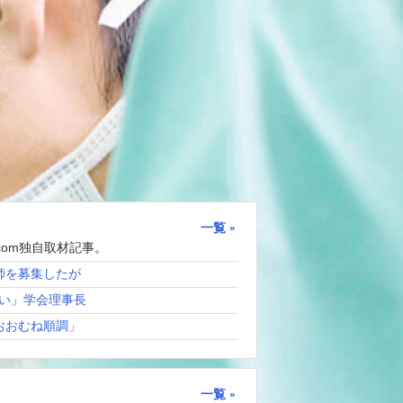
一覧
com独自取材記事。
師を募集したが
い」学会理事長
おおむね順調」
一覧