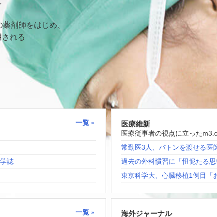
て
の薬剤師をはじめ、
用される
一覧
医療維新
医療従事者の視点に立ったm3.
常勤医3人、バトンを渡せる医
科学誌
過去の外科慣習に「忸怩たる思
東京科学大、心臓移植1例目「
一覧
海外ジャーナル