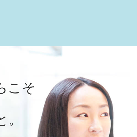
らこそ
と。