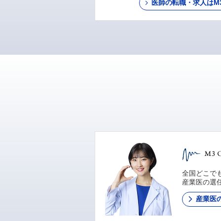
医師の転職・求人はM3 C
全国どこでも
産業医の選
産業医