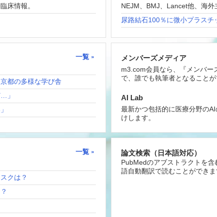
な臨床情報。
NEJM、BMJ、Lancet他
尿路結石100％に微小プラスチ
一覧
メンバーズメディア
m3.com会員なら、『メンバ
で、誰でも執筆者となることが
！京都の多様な学び舎
ど…」
AI Lab
最新かつ包括的に医療分野のA
い」
けします。
一覧
論文検索（日本語対応）
PubMedのアブストラクトを
語自動翻訳で読むことができま
リスクは？
は？