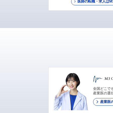
医師の転職・求人はM3 C
全国どこでも
産業医の選
産業医