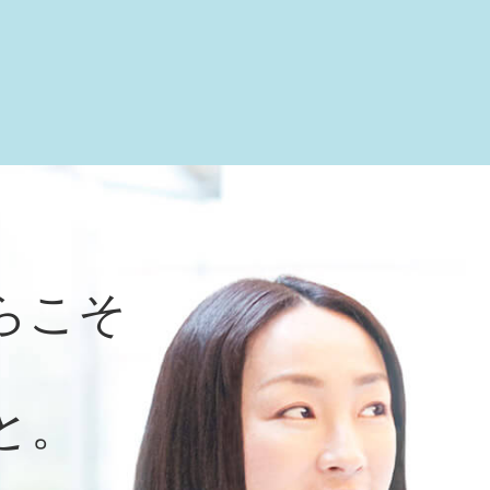
らこそ
と。