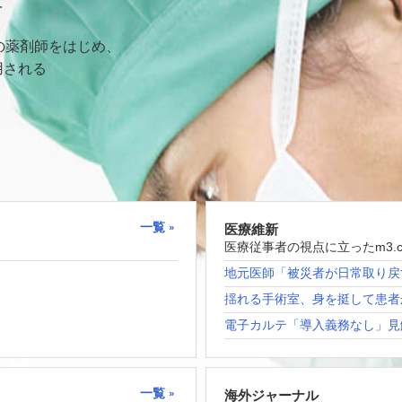
て
の薬剤師をはじめ、
用される
一覧
医療維新
医療従事者の視点に立ったm3.
地元医師「被災者が日常取り戻
揺れる手術室、身を挺して患者
電子カルテ「導入義務なし」見
一覧
海外ジャーナル