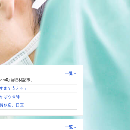
一覧
com独自取材記事。
すまで支える」
かばう医師
解歓迎、日医
一覧