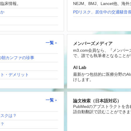
な臨床情報。
NEJM、BMJ、Lancet他
たか
PDリスク、居住中の交通騒音
一覧
メンバーズメディア
m3.com会員なら、『メンバ
で、誰でも執筆者となることが
の朝カンファの珍事
AI Lab
最新かつ包括的に医療分野のA
ット・デメリット
けします。
一覧
論文検索（日本語対応）
PubMedのアブストラクトを
語自動翻訳で読むことができま
リスクは？
は？