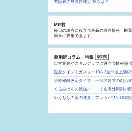
右陰嚢の無痛性腫大 対応は？
MR君
毎日の診療に役立つ最新の医療情報・医
簡単に収集できます。
薬剤師コラム・特集
薬剤師
日常業務やスキルアップに役立つ情報提
医療クイズ｜ガスター10を2週間以上継
診療報酬改定クイズ｜一般名処方の剤形
くるみぱんの勉強ノート｜皮膚外用剤の
やくちちの薬の味見｜プレガバリンOD錠