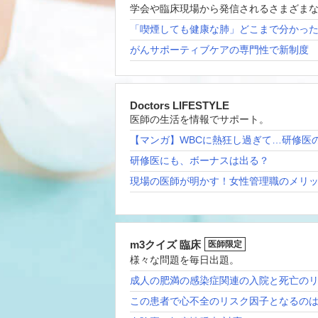
学会や臨床現場から発信されるさまざま
「喫煙しても健康な肺」どこまで分かっ
がんサポーティブケアの専門性で新制度
Doctors LIFESTYLE
医師の生活を情報でサポート。
【マンガ】WBCに熱狂し過ぎて…研修医
研修医にも、ボーナスは出る？
現場の医師が明かす！女性管理職のメリ
m3クイズ 臨床
医師限定
様々な問題を毎日出題。
成人の肥満の感染症関連の入院と死亡の
この患者で心不全のリスク因子となるの