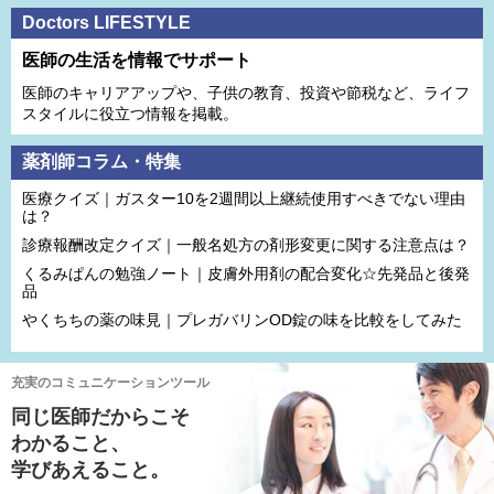
Doctors LIFESTYLE
医師の生活を情報でサポート
医師のキャリアアップや、子供の教育、投資や節税など、ライフ
スタイルに役立つ情報を掲載。
薬剤師コラム・特集
医療クイズ｜ガスター10を2週間以上継続使用すべきでない理由
は？
診療報酬改定クイズ｜一般名処方の剤形変更に関する注意点は？
くるみぱんの勉強ノート｜皮膚外用剤の配合変化☆先発品と後発
品
やくちちの薬の味見｜プレガバリンOD錠の味を比較をしてみた
充実のコミュニケーションツール
同じ医師だからこそ
わかること、
学びあえること。