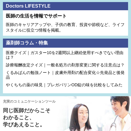
Doctors LIFESTYLE
医師の生活を情報でサポート
医師のキャリアアップや、子供の教育、投資や節税など、ライフ
スタイルに役立つ情報を掲載。
薬剤師コラム・特集
医療クイズ｜ガスター10を2週間以上継続使用すべきでない理由
は？
診療報酬改定クイズ｜一般名処方の剤形変更に関する注意点は？
くるみぱんの勉強ノート｜皮膚外用剤の配合変化☆先発品と後発
品
やくちちの薬の味見｜プレガバリンOD錠の味を比較をしてみた
充実のコミュニケーションツール
同じ医師だからこそ
わかること、
学びあえること。