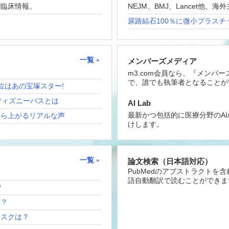
な臨床情報。
NEJM、BMJ、Lancet他
尿路結石100％に微小プラスチ
一覧
メンバーズメディア
m3.com会員なら、『メンバ
で、誰でも執筆者となることが
位はあの宝塚スター!
ディズニーパスとは
AI Lab
最新かつ包括的に医療分野のA
から上がるリアルな声
けします。
一覧
論文検索（日本語対応）
PubMedのアブストラクトを
語自動翻訳で読むことができま
？
は？
リスクは？