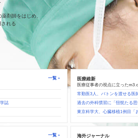
て
の薬剤師をはじめ、
用される
一覧
医療維新
医療従事者の視点に立ったm3.
常勤医3人、バトンを渡せる医
科学誌
過去の外科慣習に「忸怩たる思
東京科学大、心臓移植1例目「
一覧
海外ジャーナル