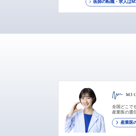
医師の転職・求人はM3 C
全国どこでも
産業医の選
産業医