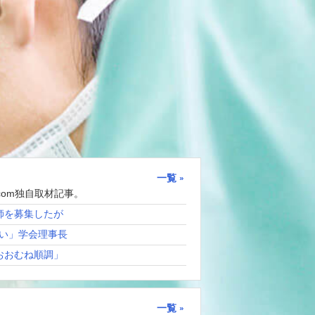
一覧
com独自取材記事。
師を募集したが
い」学会理事長
おおむね順調」
一覧