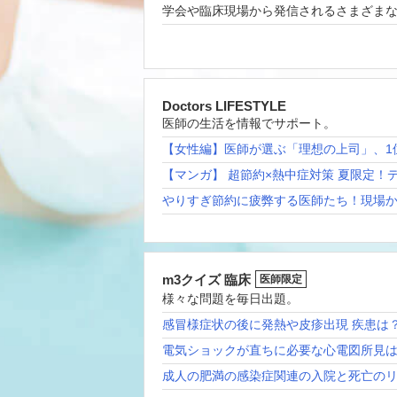
学会や臨床現場から発信されるさまざま
Doctors LIFESTYLE
医師の生活を情報でサポート。
【女性編】医師が選ぶ「理想の上司」、1
【マンガ】 超節約×熱中症対策 夏限定！
やりすぎ節約に疲弊する医師たち！現場
m3クイズ 臨床
医師限定
様々な問題を毎日出題。
感冒様症状の後に発熱や皮疹出現 疾患は
電気ショックが直ちに必要な心電図所見
成人の肥満の感染症関連の入院と死亡の