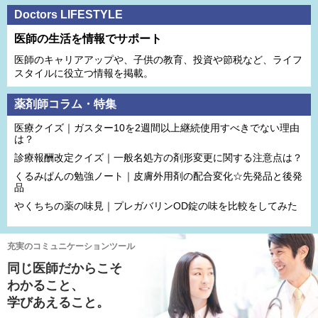
Doctors LIFESTYLE
医師の生活を情報でサポート
医師のキャリアアップや、子供の教育、投資や節税など、ライフ
スタイルに役立つ情報を掲載。
薬剤師コラム・特集
医療クイズ｜ガスター10を2週間以上継続使用すべきでない理由
は？
診療報酬改定クイズ｜一般名処方の剤形変更に関する注意点は？
くるみぱんの勉強ノート｜皮膚外用剤の配合変化☆先発品と後発
品
やくちちの薬の味見｜プレガバリンOD錠の味を比較をしてみた
充実のコミュニケーションツール
同じ医師だからこそ
わかること、
学びあえること。