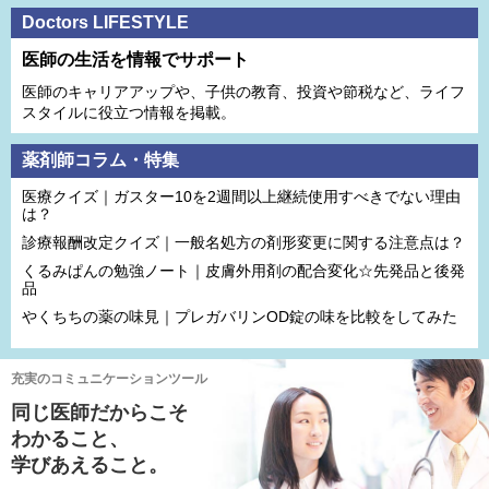
Doctors LIFESTYLE
医師の生活を情報でサポート
医師のキャリアアップや、子供の教育、投資や節税など、ライフ
スタイルに役立つ情報を掲載。
薬剤師コラム・特集
医療クイズ｜ガスター10を2週間以上継続使用すべきでない理由
は？
診療報酬改定クイズ｜一般名処方の剤形変更に関する注意点は？
くるみぱんの勉強ノート｜皮膚外用剤の配合変化☆先発品と後発
品
やくちちの薬の味見｜プレガバリンOD錠の味を比較をしてみた
充実のコミュニケーションツール
同じ医師だからこそ
わかること、
学びあえること。