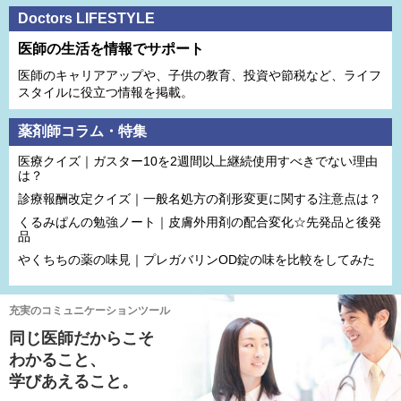
Doctors LIFESTYLE
医師の生活を情報でサポート
医師のキャリアアップや、子供の教育、投資や節税など、ライフ
スタイルに役立つ情報を掲載。
薬剤師コラム・特集
医療クイズ｜ガスター10を2週間以上継続使用すべきでない理由
は？
診療報酬改定クイズ｜一般名処方の剤形変更に関する注意点は？
くるみぱんの勉強ノート｜皮膚外用剤の配合変化☆先発品と後発
品
やくちちの薬の味見｜プレガバリンOD錠の味を比較をしてみた
充実のコミュニケーションツール
同じ医師だからこそ
わかること、
学びあえること。