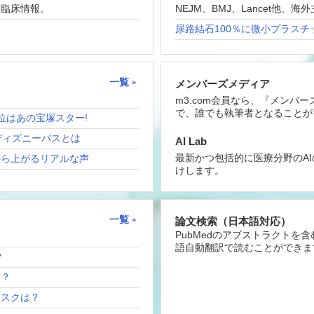
な臨床情報。
NEJM、BMJ、Lancet他
尿路結石100％に微小プラスチ
一覧
メンバーズメディア
m3.com会員なら、『メンバ
で、誰でも執筆者となることが
位はあの宝塚スター!
ディズニーパスとは
AI Lab
最新かつ包括的に医療分野のA
から上がるリアルな声
けします。
一覧
論文検索（日本語対応）
PubMedのアブストラクトを
語自動翻訳で読むことができま
？
は？
リスクは？