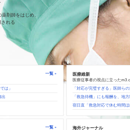
て
の薬剤師をはじめ、
用される
一覧
医療維新
医療従事者の視点に立ったm3.
のでは」
「対応が完璧すぎる」医師らの
摘出
「救急待機」にも報酬を、地方
宿日直「救急対応で休む時間ほ
一覧
海外ジャーナル