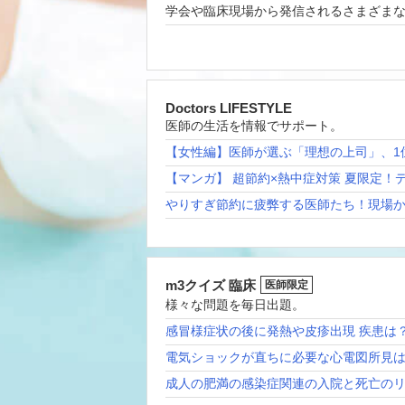
学会や臨床現場から発信されるさまざま
Doctors LIFESTYLE
医師の生活を情報でサポート。
【女性編】医師が選ぶ「理想の上司」、1
【マンガ】 超節約×熱中症対策 夏限定！
やりすぎ節約に疲弊する医師たち！現場
m3クイズ 臨床
医師限定
様々な問題を毎日出題。
感冒様症状の後に発熱や皮疹出現 疾患は
電気ショックが直ちに必要な心電図所見
成人の肥満の感染症関連の入院と死亡の