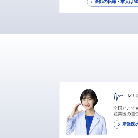
医師の転職・求人はM3 C
全国どこでも
産業医の選
産業医