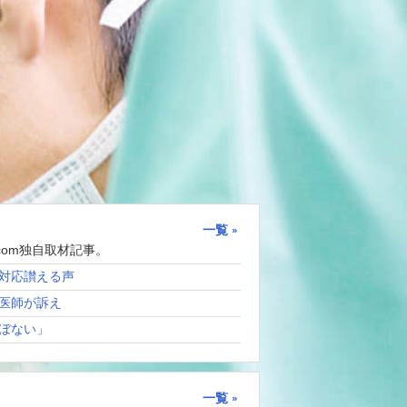
一覧
com独自取材記事。
対応讃える声
医師が訴え
ぼない」
一覧