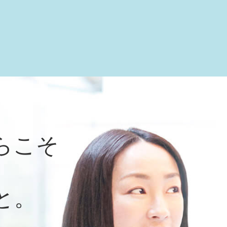
らこそ
と。