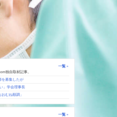
一覧
com独自取材記事。
師を募集したが
い」学会理事長
おおむね順調」
一覧