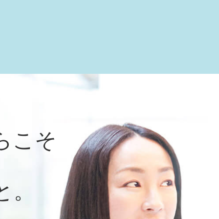
らこそ
と。