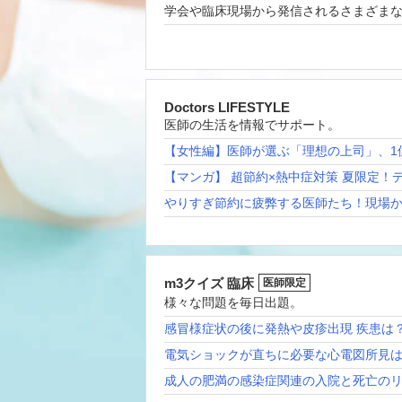
学会や臨床現場から発信されるさまざま
Doctors LIFESTYLE
医師の生活を情報でサポート。
【女性編】医師が選ぶ「理想の上司」、1
【マンガ】 超節約×熱中症対策 夏限定！
やりすぎ節約に疲弊する医師たち！現場
m3クイズ 臨床
医師限定
様々な問題を毎日出題。
感冒様症状の後に発熱や皮疹出現 疾患は
電気ショックが直ちに必要な心電図所見
成人の肥満の感染症関連の入院と死亡の