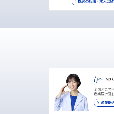
医師の転職・求人はM3 C
全国どこでも
産業医の選
産業医