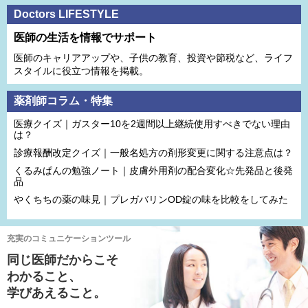
Doctors LIFESTYLE
医師の生活を情報でサポート
医師のキャリアアップや、子供の教育、投資や節税など、ライフ
スタイルに役立つ情報を掲載。
薬剤師コラム・特集
医療クイズ｜ガスター10を2週間以上継続使用すべきでない理由
は？
診療報酬改定クイズ｜一般名処方の剤形変更に関する注意点は？
くるみぱんの勉強ノート｜皮膚外用剤の配合変化☆先発品と後発
品
やくちちの薬の味見｜プレガバリンOD錠の味を比較をしてみた
充実のコミュニケーションツール
同じ医師だからこそ
わかること、
学びあえること。