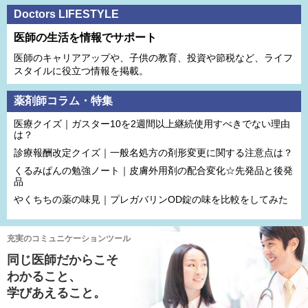
Doctors LIFESTYLE
医師の生活を情報でサポート
医師のキャリアアップや、子供の教育、投資や節税など、ライフ
スタイルに役立つ情報を掲載。
薬剤師コラム・特集
医療クイズ｜ガスター10を2週間以上継続使用すべきでない理由
は？
診療報酬改定クイズ｜一般名処方の剤形変更に関する注意点は？
くるみぱんの勉強ノート｜皮膚外用剤の配合変化☆先発品と後発
品
やくちちの薬の味見｜プレガバリンOD錠の味を比較をしてみた
充実のコミュニケーションツール
同じ医師だからこそ
わかること、
学びあえること。