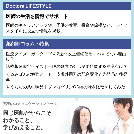
Doctors LIFESTYLE
医師の生活を情報でサポート
医師のキャリアアップや、子供の教育、投資や節税など、ライフ
スタイルに役立つ情報を掲載。
薬剤師コラム・特集
医療クイズ｜ガスター10を2週間以上継続使用すべきでない理由
は？
診療報酬改定クイズ｜一般名処方の剤形変更に関する注意点は？
くるみぱんの勉強ノート｜皮膚外用剤の配合変化☆先発品と後発
品
やくちちの薬の味見｜プレガバリンOD錠の味を比較をしてみた
充実のコミュニケーションツール
同じ医師だからこそ
わかること、
学びあえること。