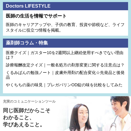
Doctors LIFESTYLE
医師の生活を情報でサポート
医師のキャリアアップや、子供の教育、投資や節税など、ライフ
スタイルに役立つ情報を掲載。
薬剤師コラム・特集
医療クイズ｜ガスター10を2週間以上継続使用すべきでない理由
は？
診療報酬改定クイズ｜一般名処方の剤形変更に関する注意点は？
くるみぱんの勉強ノート｜皮膚外用剤の配合変化☆先発品と後発
品
やくちちの薬の味見｜プレガバリンOD錠の味を比較をしてみた
充実のコミュニケーションツール
同じ医師だからこそ
わかること、
学びあえること。