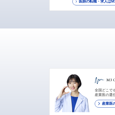
医師の転職・求人はM3 C
全国どこでも
産業医の選
産業医