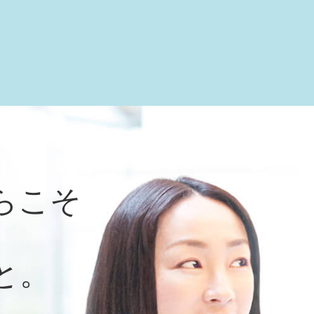
らこそ
と。