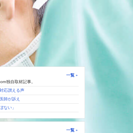
一覧
com独自取材記事。
対応讃える声
医師が訴え
ぼない」
一覧