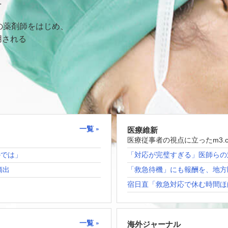
て
の薬剤師をはじめ、
用される
一覧
医療維新
医療従事者の視点に立ったm3.
のでは」
「対応が完璧すぎる」医師らの
摘出
「救急待機」にも報酬を、地方
宿日直「救急対応で休む時間ほ
一覧
海外ジャーナル