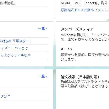
な臨床情報。
NEJM、BMJ、Lancet他
尿路結石100％に微小プラスチ
一覧
メンバーズメディア
m3.com会員なら、『メンバ
で、誰でも執筆者となることが
位はあの宝塚スター!
ディズニーパスとは
AI Lab
最新かつ包括的に医療分野のA
から上がるリアルな声
けします。
一覧
論文検索（日本語対応）
PubMedのアブストラクトを
語自動翻訳で読むことができま
リスクは？