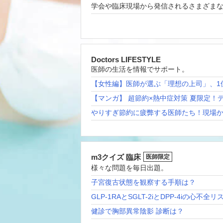
学会や臨床現場から発信されるさまざま
Doctors LIFESTYLE
医師の生活を情報でサポート。
【女性編】医師が選ぶ「理想の上司」、1
【マンガ】 超節約×熱中症対策 夏限定！
やりすぎ節約に疲弊する医師たち！現場
m3クイズ 臨床
医師限定
様々な問題を毎日出題。
子宮復古状態を観察する手順は？
GLP-1RAとSGLT-2iとDPP-4iの心不全
健診で胸部異常陰影 診断は？