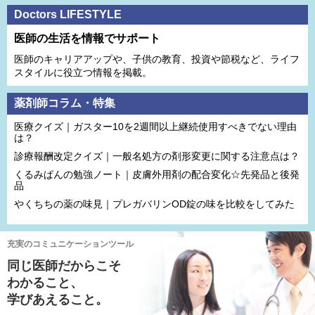
Doctors LIFESTYLE
医師の生活を情報でサポート
医師のキャリアアップや、子供の教育、投資や節税など、ライフ
スタイルに役立つ情報を掲載。
薬剤師コラム・特集
医療クイズ｜ガスター10を2週間以上継続使用すべきでない理由
は？
診療報酬改定クイズ｜一般名処方の剤形変更に関する注意点は？
くるみぱんの勉強ノート｜皮膚外用剤の配合変化☆先発品と後発
品
やくちちの薬の味見｜プレガバリンOD錠の味を比較をしてみた
充実のコミュニケーションツール
同じ医師だからこそ
わかること、
学びあえること。