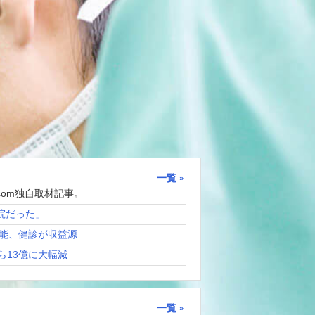
一覧
com独自取材記事。
院だった」
能、健診が収益源
ら13億に大幅減
一覧