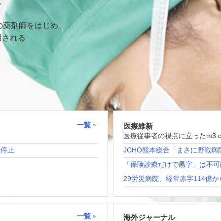
て
の薬剤師をはじめ、
用される
一覧
医療維新
医療従事者の視点に立ったm3.
れ停止
JCHO熊本総合「まさに野戦病
「保険診療だけで黒字」は不可
29労災病院、経常赤字114億か
一覧
海外ジャーナル