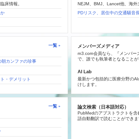
な臨床情報。
NEJM、BMJ、Lancet他
たか
PDリスク、居住中の交通騒音
一覧
メンバーズメディア
m3.com会員なら、『メンバ
で、誰でも執筆者となることが
の朝カンファの珍事
AI Lab
最新かつ包括的に医療分野のA
ット・デメリット
けします。
一覧
論文検索（日本語対応）
PubMedのアブストラクトを
語自動翻訳で読むことができま
？