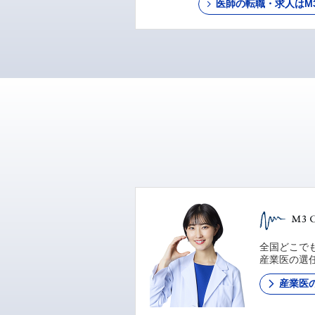
医師の転職・求人はM3 C
全国どこでも
産業医の選
産業医