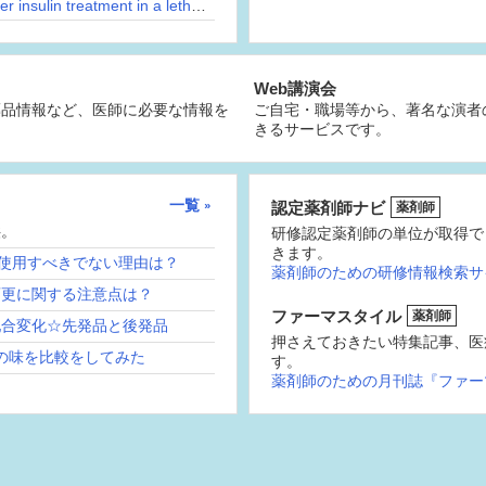
What lab value decreases most rapidly after insulin treatment in a lethargic man?
Web講演会
薬品情報など、医師に必要な情報を
ご自宅・職場等から、著名な演者
きるサービスです。
一覧
認定薬剤師ナビ
薬剤師
供。
研修認定薬剤師の単位が取得で
きます。
続使用すべきでない理由は？
薬剤師のための研修情報検索サ
変更に関する注意点は？
ファーマスタイル
薬剤師
配合変化☆先発品と後発品
押さえておきたい特集記事、医
の味を比較をしてみた
す。
薬剤師のための月刊誌『ファー