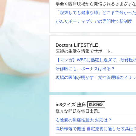
学会や臨床現場から発信されるさまざま
「喫煙しても健康な肺」どこまで分かっ
がんサポーティブケアの専門性で新制度
Doctors LIFESTYLE
医師の生活を情報でサポート。
【マンガ】WBCに熱狂し過ぎて…研修医
研修医にも、ボーナスは出る？
現場の医師が明かす！女性管理職のメリ
m3クイズ 臨床
医師限定
様々な問題を毎日出題。
右陰嚢の無痛性腫大 対応は？
高所転落で搬送 自宅療養に適した装具は