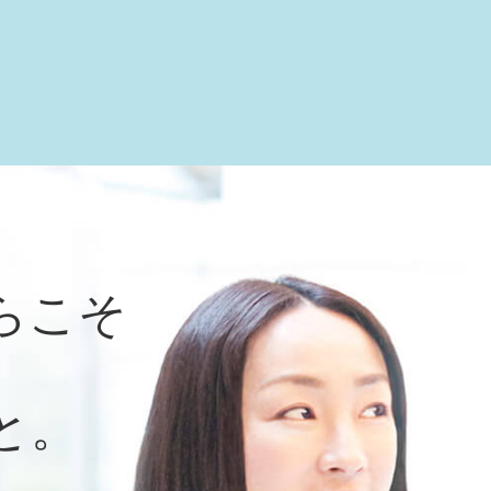
らこそ
と。