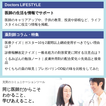
Doctors LIFESTYLE
医師の生活を情報でサポート
医師のキャリアアップや、子供の教育、投資や節税など、ライフ
スタイルに役立つ情報を掲載。
薬剤師コラム・特集
医療クイズ｜ガスター10を2週間以上継続使用すべきでない理由
は？
診療報酬改定クイズ｜一般名処方の剤形変更に関する注意点は？
くるみぱんの勉強ノート｜皮膚外用剤の配合変化☆先発品と後発
品
やくちちの薬の味見｜プレガバリンOD錠の味を比較をしてみた
充実のコミュニケーションツール
同じ医師だからこそ
わかること、
学びあえること。