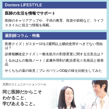
Doctors LIFESTYLE
医師の生活を情報でサポート
医師のキャリアアップや、子供の教育、投資や節税など、ライフ
スタイルに役立つ情報を掲載。
薬剤師コラム・特集
医療クイズ｜ガスター10を2週間以上継続使用すべきでない理由
は？
診療報酬改定クイズ｜一般名処方の剤形変更に関する注意点は？
くるみぱんの勉強ノート｜皮膚外用剤の配合変化☆先発品と後発
品
やくちちの薬の味見｜プレガバリンOD錠の味を比較をしてみた
充実のコミュニケーションツール
同じ医師だからこそ
わかること、
学びあえること。