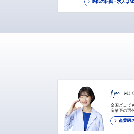
医師の転職・求人はM3 C
全国どこでも
産業医の選
産業医