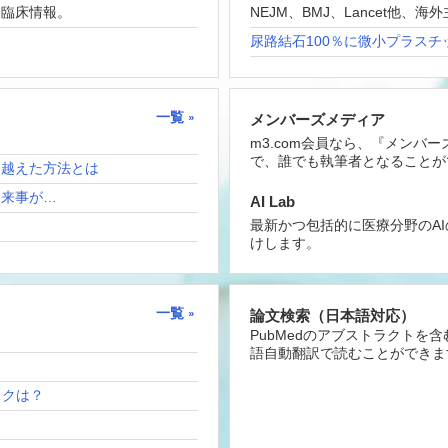
な臨床情報。
NEJM、BMJ、Lancet他
尿路結石100％に微小プラスチ
一覧
メンバーズメディア
m3.com会員なら、『メンバ
で、誰でも執筆者となることが
り越えた方法とは
出来事が…
AI Lab
最新かつ包括的に医療分野のA
けします。
一覧
論文検索（日本語対応）
PubMedのアブストラクトを
語自動翻訳で読むことができま
リスクは？