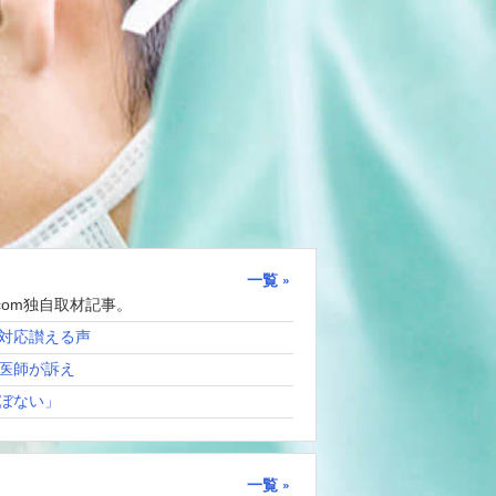
一覧
com独自取材記事。
対応讃える声
医師が訴え
ぼない」
一覧