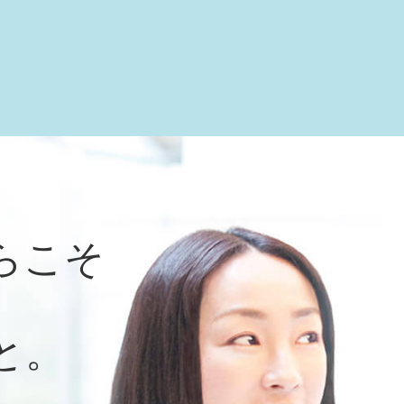
らこそ
と。