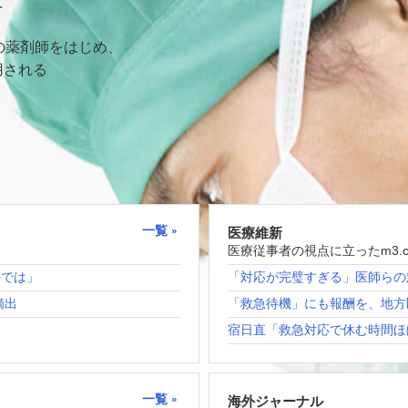
て
の薬剤師をはじめ、
用される
一覧
医療維新
医療従事者の視点に立ったm3.
のでは」
「対応が完璧すぎる」医師らの
摘出
「救急待機」にも報酬を、地方
宿日直「救急対応で休む時間ほ
一覧
海外ジャーナル