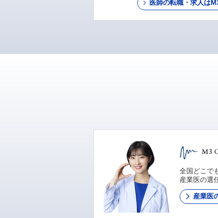
医師の転職・求人はM3 C
全国どこでも
産業医の選
産業医