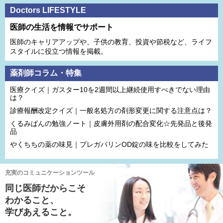
Doctors LIFESTYLE
医師の生活を情報でサポート
医師のキャリアアップや、子供の教育、投資や節税など、ライフ
スタイルに役立つ情報を掲載。
薬剤師コラム・特集
医療クイズ｜ガスター10を2週間以上継続使用すべきでない理由
は？
診療報酬改定クイズ｜一般名処方の剤形変更に関する注意点は？
くるみぱんの勉強ノート｜皮膚外用剤の配合変化☆先発品と後発
品
やくちちの薬の味見｜プレガバリンOD錠の味を比較をしてみた
充実のコミュニケーションツール
同じ医師だからこそ
わかること、
学びあえること。