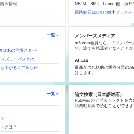
な臨床情報。
NEJM、BMJ、Lancet他
尿路結石100％に微小プラスチ
一覧
メンバーズメディア
m3.com会員なら、『メンバ
で、誰でも執筆者となることが
位はあの宝塚スター!
ディズニーパスとは
AI Lab
最新かつ包括的に医療分野のA
から上がるリアルな声
けします。
一覧
論文検索（日本語対応）
PubMedのアブストラクトを
語自動翻訳で読むことができま
？
は？
リスクは？