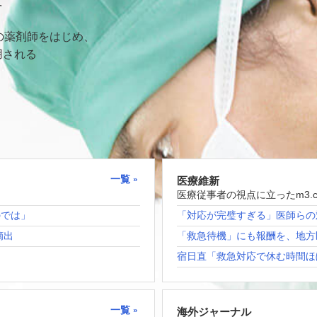
て
の薬剤師をはじめ、
用される
一覧
医療維新
医療従事者の視点に立ったm3.
のでは」
「対応が完璧すぎる」医師らの
摘出
「救急待機」にも報酬を、地方
宿日直「救急対応で休む時間ほ
一覧
海外ジャーナル