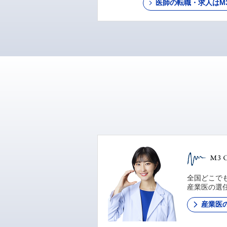
医師の転職・求人はM3 C
全国どこでも
産業医の選
産業医