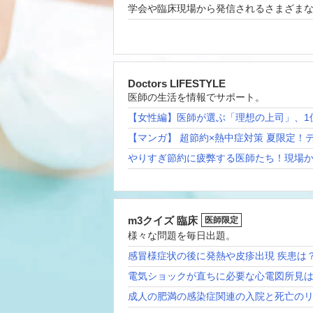
学会や臨床現場から発信されるさまざま
Doctors LIFESTYLE
医師の生活を情報でサポート。
【女性編】医師が選ぶ「理想の上司」、1
【マンガ】 超節約×熱中症対策 夏限定！
やりすぎ節約に疲弊する医師たち！現場
m3クイズ 臨床
医師限定
様々な問題を毎日出題。
感冒様症状の後に発熱や皮疹出現 疾患は
電気ショックが直ちに必要な心電図所見
成人の肥満の感染症関連の入院と死亡の