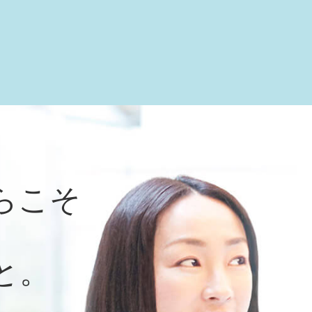
らこそ
と。