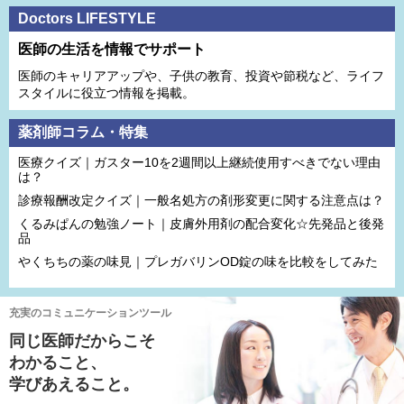
Doctors LIFESTYLE
医師の生活を情報でサポート
医師のキャリアアップや、子供の教育、投資や節税など、ライフ
スタイルに役立つ情報を掲載。
薬剤師コラム・特集
医療クイズ｜ガスター10を2週間以上継続使用すべきでない理由
は？
診療報酬改定クイズ｜一般名処方の剤形変更に関する注意点は？
くるみぱんの勉強ノート｜皮膚外用剤の配合変化☆先発品と後発
品
やくちちの薬の味見｜プレガバリンOD錠の味を比較をしてみた
充実のコミュニケーションツール
同じ医師だからこそ
わかること、
学びあえること。