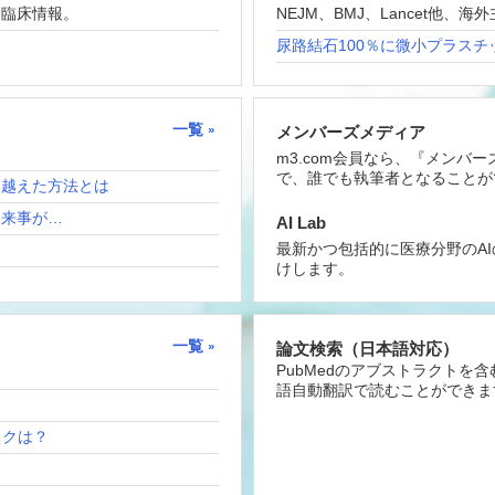
な臨床情報。
NEJM、BMJ、Lancet他
尿路結石100％に微小プラスチ
一覧
メンバーズメディア
m3.com会員なら、『メンバ
で、誰でも執筆者となることが
り越えた方法とは
出来事が…
AI Lab
最新かつ包括的に医療分野のA
けします。
一覧
論文検索（日本語対応）
PubMedのアブストラクトを
語自動翻訳で読むことができま
リスクは？