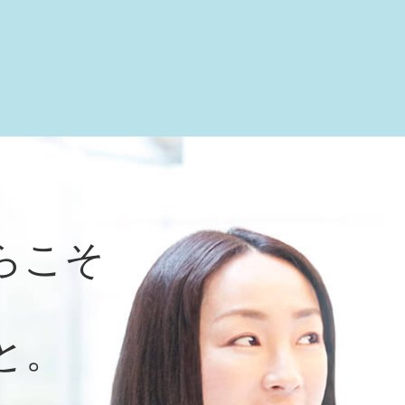
らこそ
と。