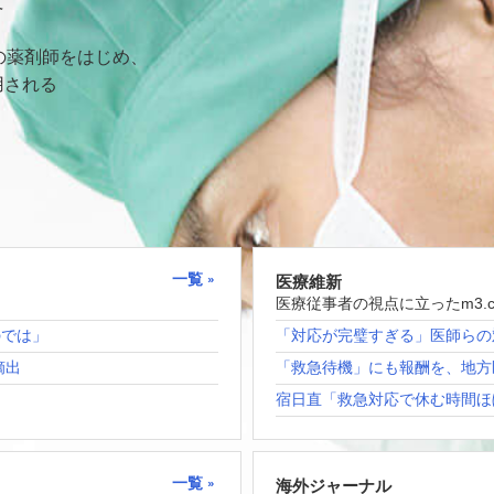
て
の薬剤師をはじめ、
用される
一覧
医療維新
医療従事者の視点に立ったm3.
のでは」
「対応が完璧すぎる」医師らの
摘出
「救急待機」にも報酬を、地方
宿日直「救急対応で休む時間ほ
一覧
海外ジャーナル