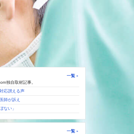
一覧
com独自取材記事。
対応讃える声
医師が訴え
ぼない」
一覧