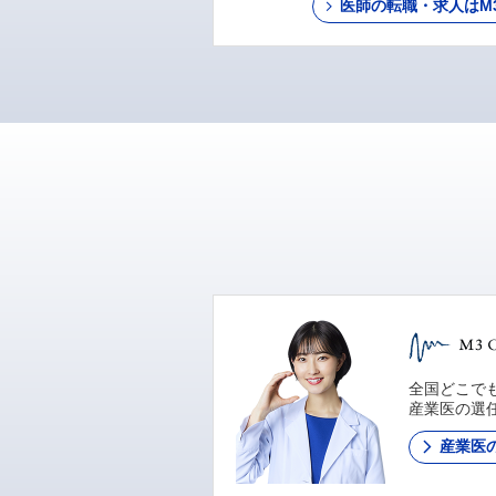
医師の転職・求人はM3 C
全国どこでも
産業医の選
産業医