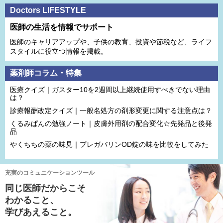
Doctors LIFESTYLE
医師の生活を情報でサポート
医師のキャリアアップや、子供の教育、投資や節税など、ライフ
スタイルに役立つ情報を掲載。
薬剤師コラム・特集
医療クイズ｜ガスター10を2週間以上継続使用すべきでない理由
は？
診療報酬改定クイズ｜一般名処方の剤形変更に関する注意点は？
くるみぱんの勉強ノート｜皮膚外用剤の配合変化☆先発品と後発
品
やくちちの薬の味見｜プレガバリンOD錠の味を比較をしてみた
充実のコミュニケーションツール
同じ医師だからこそ
わかること、
学びあえること。