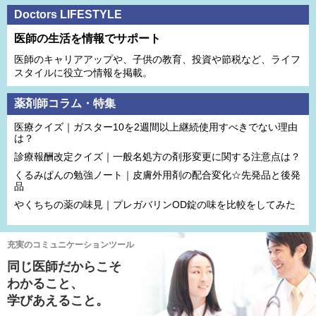
Doctors LIFESTYLE
医師の生活を情報でサポート
医師のキャリアアップや、子供の教育、投資や節税など、ライフ
スタイルに役立つ情報を掲載。
薬剤師コラム・特集
医療クイズ｜ガスター10を2週間以上継続使用すべきでない理由
は？
診療報酬改定クイズ｜一般名処方の剤形変更に関する注意点は？
くるみぱんの勉強ノート｜皮膚外用剤の配合変化☆先発品と後発
品
やくちちの薬の味見｜プレガバリンOD錠の味を比較をしてみた
充実のコミュニケーションツール
同じ医師だからこそ
わかること、
学びあえること。