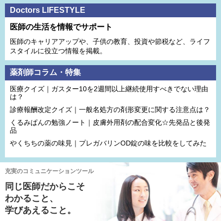
Doctors LIFESTYLE
医師の生活を情報でサポート
医師のキャリアアップや、子供の教育、投資や節税など、ライフ
スタイルに役立つ情報を掲載。
薬剤師コラム・特集
医療クイズ｜ガスター10を2週間以上継続使用すべきでない理由
は？
診療報酬改定クイズ｜一般名処方の剤形変更に関する注意点は？
くるみぱんの勉強ノート｜皮膚外用剤の配合変化☆先発品と後発
品
やくちちの薬の味見｜プレガバリンOD錠の味を比較をしてみた
充実のコミュニケーションツール
同じ医師だからこそ
わかること、
学びあえること。