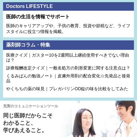
Doctors LIFESTYLE
医師の生活を情報でサポート
医師のキャリアアップや、子供の教育、投資や節税など、ライフ
スタイルに役立つ情報を掲載。
薬剤師コラム・特集
医療クイズ｜ガスター10を2週間以上継続使用すべきでない理由
は？
診療報酬改定クイズ｜一般名処方の剤形変更に関する注意点は？
くるみぱんの勉強ノート｜皮膚外用剤の配合変化☆先発品と後発
品
やくちちの薬の味見｜プレガバリンOD錠の味を比較をしてみた
充実のコミュニケーションツール
同じ医師だからこそ
わかること、
学びあえること。