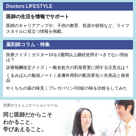
Doctors LIFESTYLE
医師の生活を情報でサポート
医師のキャリアアップや、子供の教育、投資や節税など、ライフ
スタイルに役立つ情報を掲載。
薬剤師コラム・特集
医療クイズ｜ガスター10を2週間以上継続使用すべきでない理由
は？
診療報酬改定クイズ｜一般名処方の剤形変更に関する注意点は？
くるみぱんの勉強ノート｜皮膚外用剤の配合変化☆先発品と後発
品
やくちちの薬の味見｜プレガバリンOD錠の味を比較をしてみた
充実のコミュニケーションツール
同じ医師だからこそ
わかること、
学びあえること。