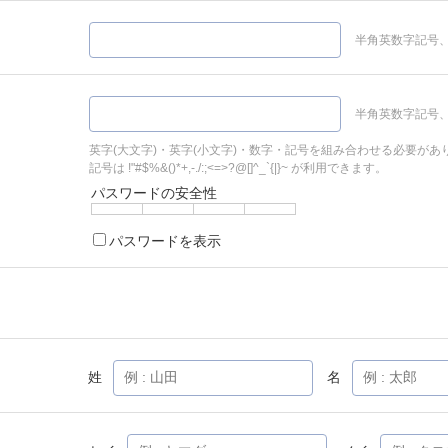
半角英数字記号、
半角英数字記号、
英字(大文字)・英字(小文字)・数字・記号を組み合わせる必要があ
記号は !"#$%&()*+,-./:;<=>?@[]^_`{|}~ が利用できます。
パスワードの安全性
パスワードを表示
姓
名