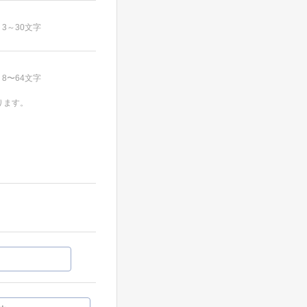
3～30文字
8〜64文字
ります。