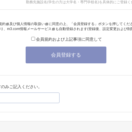
勤務先施設名(学生の方は大学名・専門学校名)を具体的にご登録く
規約
及び
個人情報の取扱い
に同意の上、「会員登録する」ボタンを押してくだ
り、
m3.com情報メールサービス
も自動登録されます(登録後、設定変更および削
会員規約および上記事項に同意して
会員登録する
方のみご記入ください。