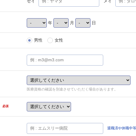
セイ
メイ
年
月
日
男性
女性
医療資格の確認を別途させていただく場合があります。
県
必須
退職済や休職中