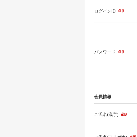
ログインID
必須
パスワード
必須
会員情報
ご氏名(漢字)
必須
ご氏名(フリガナ)
必須