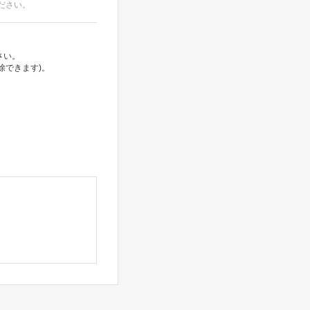
ださい。
さい。
除できます)。