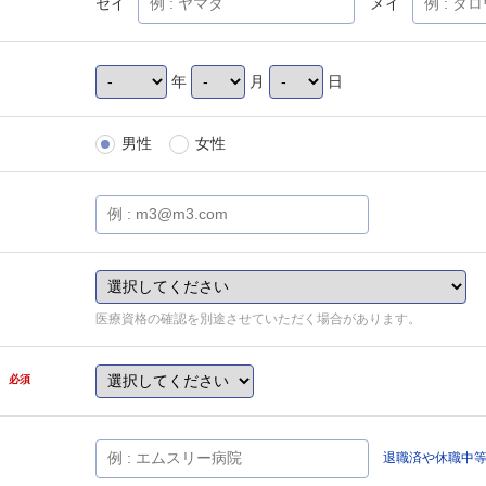
セイ
メイ
年
月
日
男性
女性
医療資格の確認を別途させていただく場合があります。
県
必須
退職済や休職中