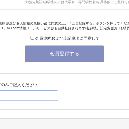
勤務先施設名(学生の方は大学名・専門学校名)を具体的にご登録く
規約
及び
個人情報の取扱い
に同意の上、「会員登録する」ボタンを押してくだ
り、
m3.com情報メールサービス
も自動登録されます(登録後、設定変更および削
会員規約および上記事項に同意して
会員登録する
方のみご記入ください。