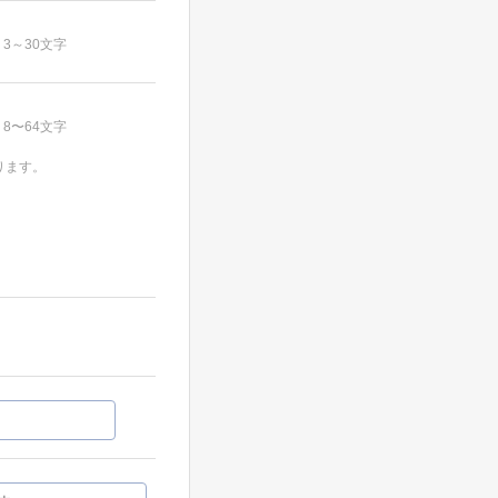
3～30文字
8〜64文字
ります。