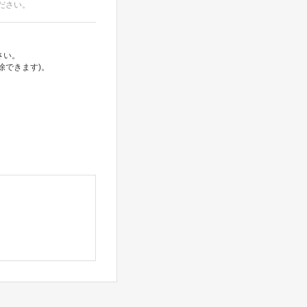
ださい。
さい。
除できます)。