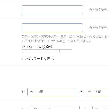
半角英数字記号、
半角英数字記号、
英字(大文字)・英字(小文字)・数字・記号を組み合わせる必要があ
記号は !"#$%&()*+,-./:;<=>?@[]^_`{|}~ が利用できます。
パスワードの安全性
パスワードを表示
姓
名