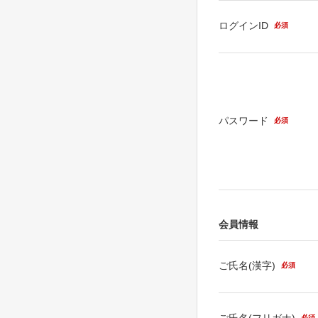
ログインID
必須
パスワード
必須
会員情報
ご氏名(漢字)
必須
ご氏名(フリガナ)
必須