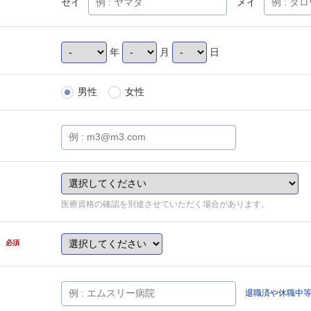
セイ
メイ
年
月
日
男性
女性
医療資格の確認を別途させていただく場合があります。
県
必須
退職済や休職中