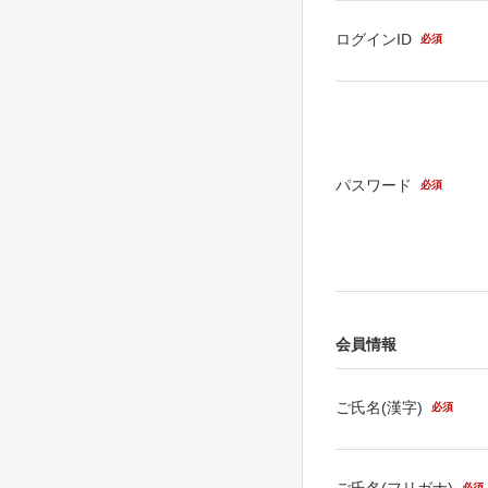
ログインID
必須
パスワード
必須
会員情報
ご氏名(漢字)
必須
ご氏名(フリガナ)
必須