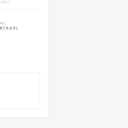
ださい。
さい。
除できます)。