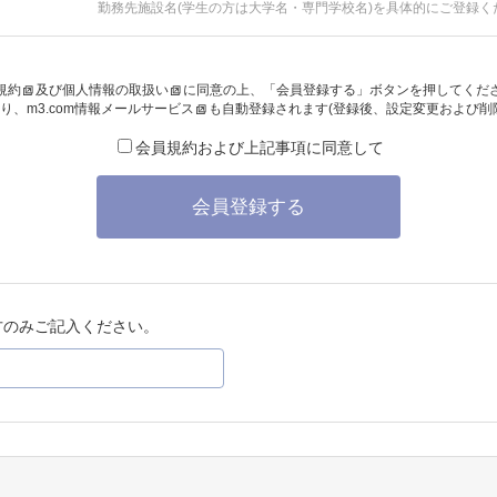
勤務先施設名(学生の方は大学名・専門学校名)を具体的にご登録く
規約
及び
個人情報の取扱い
に同意の上、「会員登録する」ボタンを押してくだ
り、
m3.com情報メールサービス
も自動登録されます(登録後、設定変更および削
会員規約および上記事項に同意して
会員登録する
方のみご記入ください。