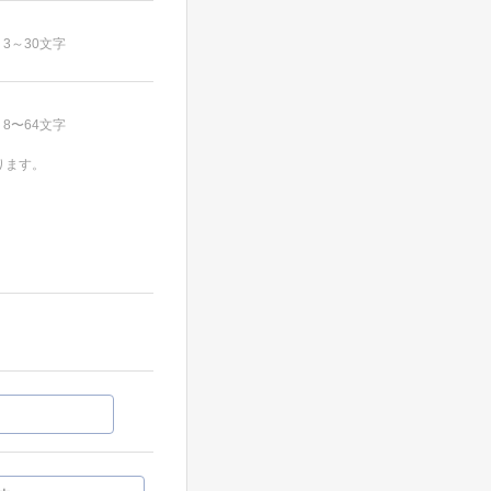
3～30文字
8〜64文字
ります。