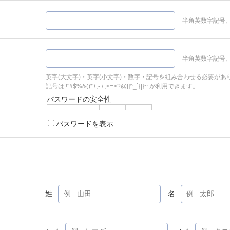
半角英数字記号、
半角英数字記号、
英字(大文字)・英字(小文字)・数字・記号を組み合わせる必要があ
記号は !"#$%&()*+,-./:;<=>?@[]^_`{|}~ が利用できます。
パスワードの安全性
パスワードを表示
姓
名