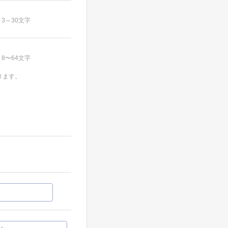
3～30文字
8〜64文字
ります。