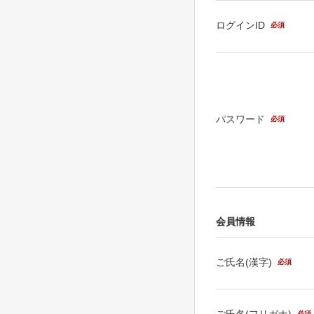
ログインID
必須
パスワード
必須
会員情報
ご氏名(漢字)
必須
ご氏名(フリガナ)
必須