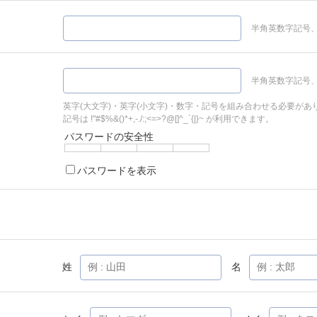
半角英数字記号、
半角英数字記号、
英字(大文字)・英字(小文字)・数字・記号を組み合わせる必要があ
記号は !"#$%&()*+,-./:;<=>?@[]^_`{|}~ が利用できます。
パスワードの安全性
パスワードを表示
姓
名