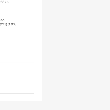
ださい。
さい。
除できます)。