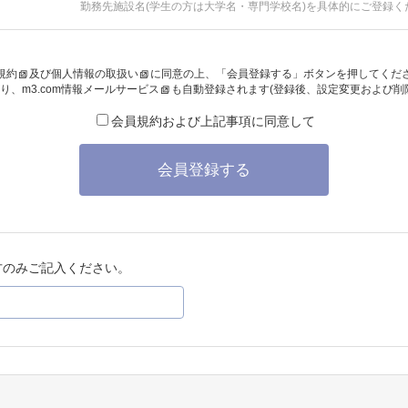
勤務先施設名(学生の方は大学名・専門学校名)を具体的にご登録く
規約
及び
個人情報の取扱い
に同意の上、「会員登録する」ボタンを押してくだ
り、
m3.com情報メールサービス
も自動登録されます(登録後、設定変更および削
会員規約および上記事項に同意して
会員登録する
方のみご記入ください。