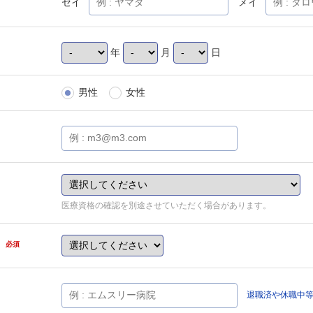
セイ
メイ
年
月
日
男性
女性
医療資格の確認を別途させていただく場合があります。
県
必須
退職済や休職中