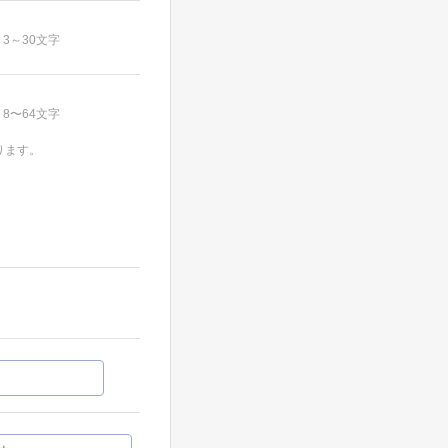
3～30文字
8〜64文字
ります。