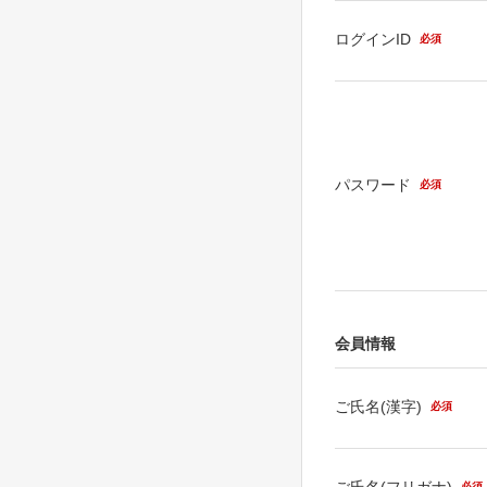
ログインID
必須
パスワード
必須
会員情報
ご氏名(漢字)
必須
ご氏名(フリガナ)
必須