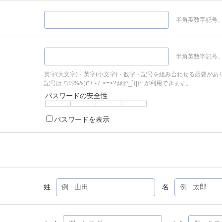
半角英数字記号、
半角英数字記号、
英字(大文字)・英字(小文字)・数字・記号を組み合わせる必要があ
記号は !"#$%&()*+,-./:;<=>?@[]^_`{|}~ が利用できます。
パスワードの安全性
パスワードを表示
姓
名