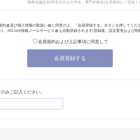
勤務先施設名(学生の方は大学名・専門学校名)を具体的にご登録く
規約
及び
個人情報の取扱い
に同意の上、「会員登録する」ボタンを押してくだ
り、
m3.com情報メールサービス
も自動登録されます(登録後、設定変更および削
会員規約および上記事項に同意して
会員登録する
方のみご記入ください。