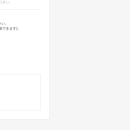
ださい。
さい。
除できます)。