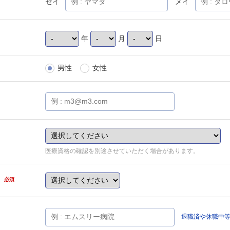
セイ
メイ
年
月
日
男性
女性
医療資格の確認を別途させていただく場合があります。
県
必須
退職済や休職中