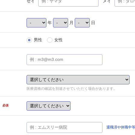
セイ
メイ
年
月
日
男性
女性
医療資格の確認を別途させていただく場合があります。
県
必須
退職済や休職中