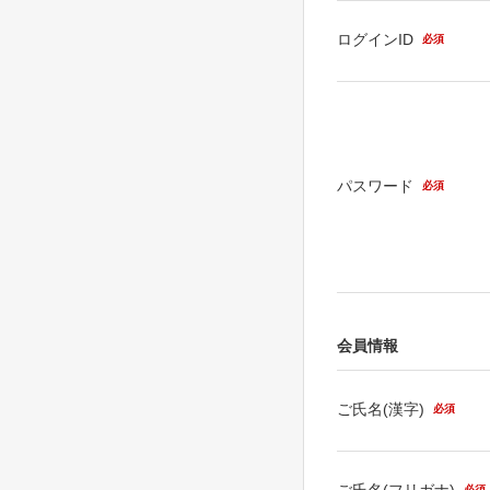
ログインID
必須
パスワード
必須
会員情報
ご氏名(漢字)
必須
ご氏名(フリガナ)
必須