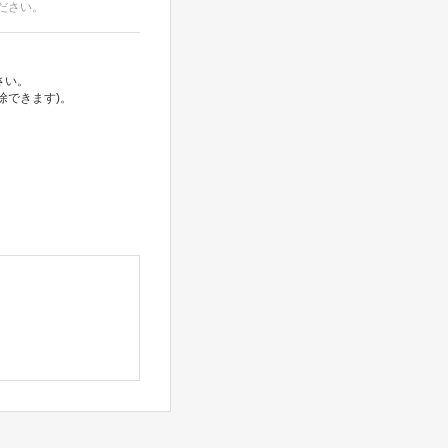
ださい。
さい。
除できます)。