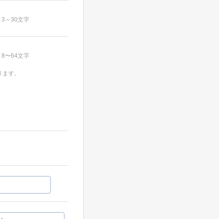
3～30文字
8〜64文字
ります。