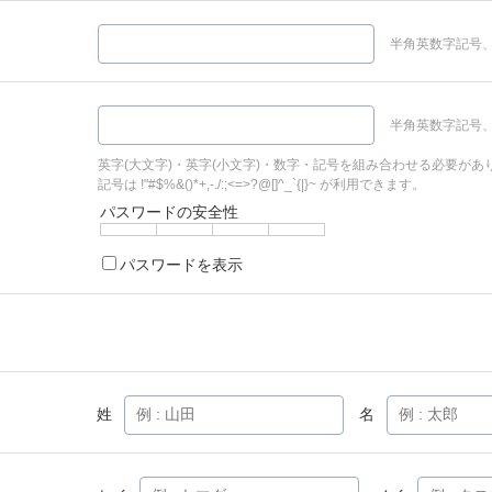
半角英数字記号、
半角英数字記号、
英字(大文字)・英字(小文字)・数字・記号を組み合わせる必要があ
記号は !"#$%&()*+,-./:;<=>?@[]^_`{|}~ が利用できます。
パスワードの安全性
パスワードを表示
姓
名