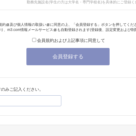
勤務先施設名(学生の方は大学名・専門学校名)を具体的にご登録く
規約
及び
個人情報の取扱い
に同意の上、「会員登録する」ボタンを押してくだ
り、
m3.com情報メールサービス
も自動登録されます(登録後、設定変更および削
会員規約および上記事項に同意して
会員登録する
方のみご記入ください。