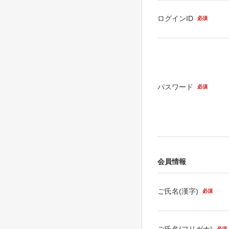
ログインID
必須
パスワード
必須
会員情報
ご氏名(漢字)
必須
ご氏名(フリガナ)
必須