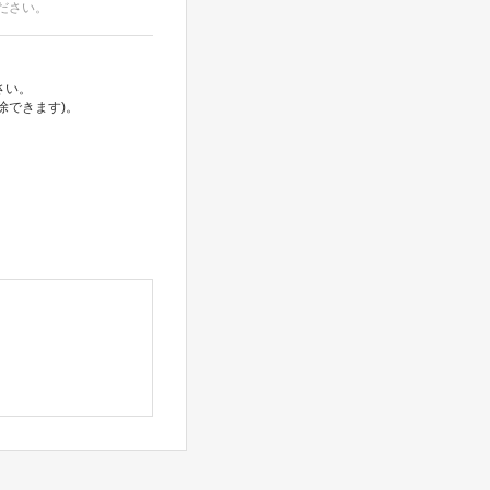
ださい。
さい。
除できます)。