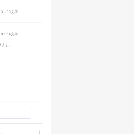
3～30文字
8〜64文字
ります。