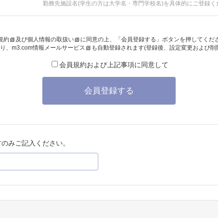
勤務先施設名(学生の方は大学名・専門学校名)を具体的にご登録く
規約
及び
個人情報の取扱い
に同意の上、「会員登録する」ボタンを押してくだ
り、
m3.com情報メールサービス
も自動登録されます(登録後、設定変更および削
会員規約および上記事項に同意して
会員登録する
方のみご記入ください。