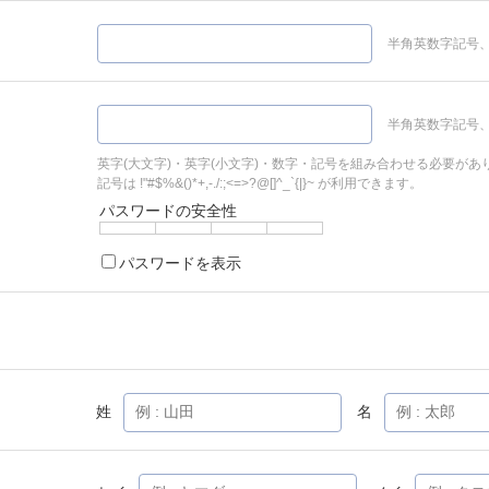
半角英数字記号、
半角英数字記号、
英字(大文字)・英字(小文字)・数字・記号を組み合わせる必要があ
記号は !"#$%&()*+,-./:;<=>?@[]^_`{|}~ が利用できます。
パスワードの安全性
パスワードを表示
姓
名