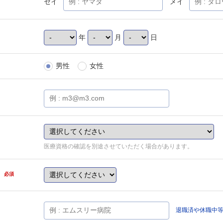
セイ
メイ
年
月
日
男性
女性
医療資格の確認を別途させていただく場合があります。
県
必須
退職済や休職中