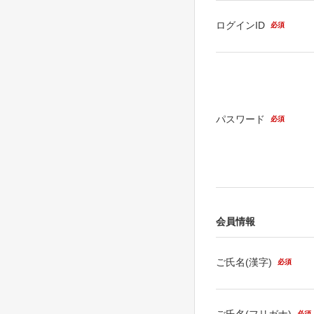
ログインID
必須
パスワード
必須
会員情報
ご氏名(漢字)
必須
ご氏名(フリガナ)
必須