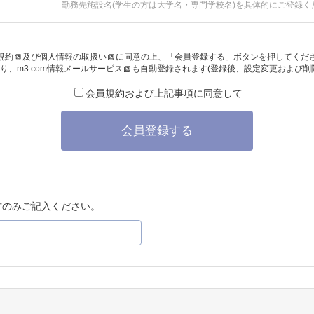
勤務先施設名(学生の方は大学名・専門学校名)を具体的にご登録く
規約
及び
個人情報の取扱い
に同意の上、「会員登録する」ボタンを押してくだ
り、
m3.com情報メールサービス
も自動登録されます(登録後、設定変更および削
会員規約および上記事項に同意して
会員登録する
方のみご記入ください。