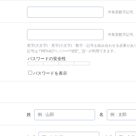
半角英数字記号、
半角英数字記号、
英字(大文字)・英字(小文字)・数字・記号を組み合わせる必要があ
記号は !"#$%&()*+,-./:;<=>?@[]^_`{|}~ が利用できます。
パスワードの安全性
パスワードを表示
姓
名