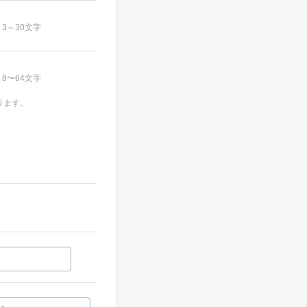
3～30文字
8〜64文字
ります。