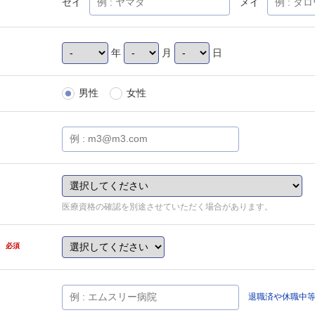
セイ
メイ
年
月
日
男性
女性
医療資格の確認を別途させていただく場合があります。
県
必須
退職済や休職中