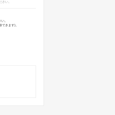
ださい。
さい。
除できます)。