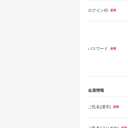
ログインID
必須
パスワード
必須
会員情報
ご氏名(漢字)
必須
ご氏名(フリガナ)
必須