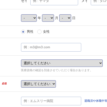
セイ
メイ
年
月
日
男性
女性
医療資格の確認を別途させていただく場合があります。
県
必須
退職済や休職中