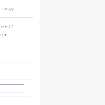
3～30文字
8〜64文字
ります。