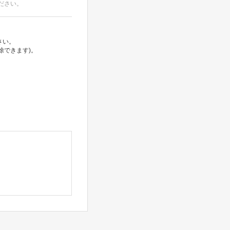
ださい。
さい。
除できます)。