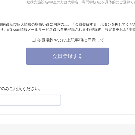
勤務先施設名(学生の方は大学名・専門学校名)を具体的にご登録く
規約
及び
個人情報の取扱い
に同意の上、「会員登録する」ボタンを押してくだ
り、
m3.com情報メールサービス
も自動登録されます(登録後、設定変更および削
会員規約および上記事項に同意して
会員登録する
方のみご記入ください。