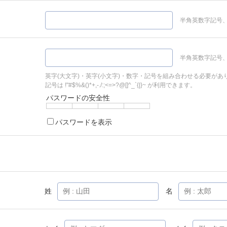
半角英数字記号、
半角英数字記号、
英字(大文字)・英字(小文字)・数字・記号を組み合わせる必要があ
記号は !"#$%&()*+,-./:;<=>?@[]^_`{|}~ が利用できます。
パスワードの安全性
パスワードを表示
姓
名