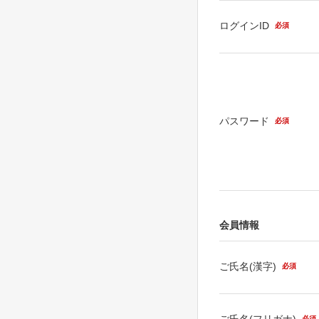
ログインID
必須
パスワード
必須
会員情報
ご氏名(漢字)
必須
ご氏名(フリガナ)
必須