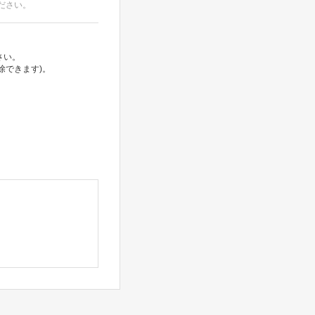
ださい。
さい。
除できます)。