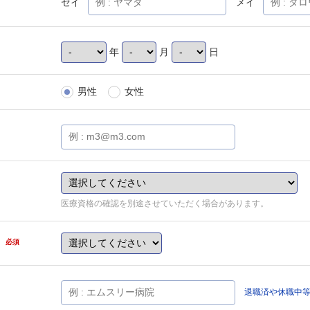
セイ
メイ
年
月
日
男性
女性
医療資格の確認を別途させていただく場合があります。
県
必須
退職済や休職中