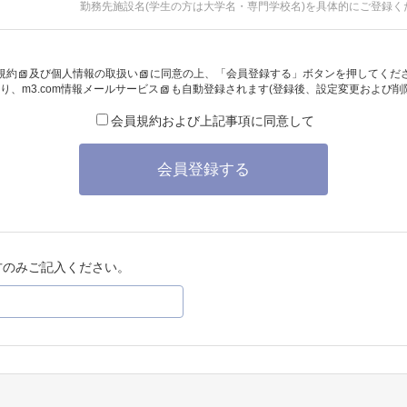
勤務先施設名(学生の方は大学名・専門学校名)を具体的にご登録く
規約
及び
個人情報の取扱い
に同意の上、「会員登録する」ボタンを押してくだ
り、
m3.com情報メールサービス
も自動登録されます(登録後、設定変更および削
会員規約および上記事項に同意して
会員登録する
方のみご記入ください。