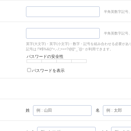
半角英数字記号、
半角英数字記号、
英字(大文字)・英字(小文字)・数字・記号を組み合わせる必要があ
記号は !"#$%&()*+,-./:;<=>?@[]^_`{|}~ が利用できます。
パスワードの安全性
パスワードを表示
姓
名