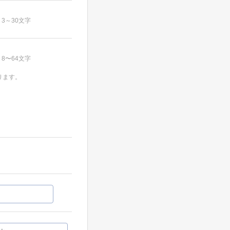
3～30文字
8〜64文字
ります。