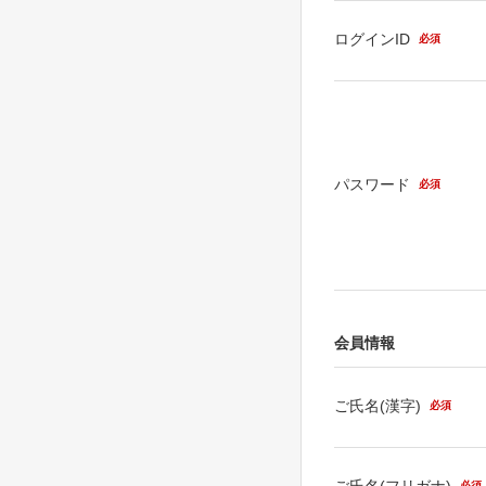
ログインID
必須
パスワード
必須
会員情報
ご氏名(漢字)
必須
ご氏名(フリガナ)
必須