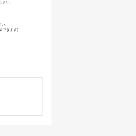
ださい。
さい。
除できます)。