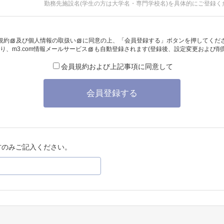
勤務先施設名(学生の方は大学名・専門学校名)を具体的にご登録く
規約
及び
個人情報の取扱い
に同意の上、「会員登録する」ボタンを押してくだ
り、
m3.com情報メールサービス
も自動登録されます(登録後、設定変更および削
会員規約および上記事項に同意して
会員登録する
方のみご記入ください。