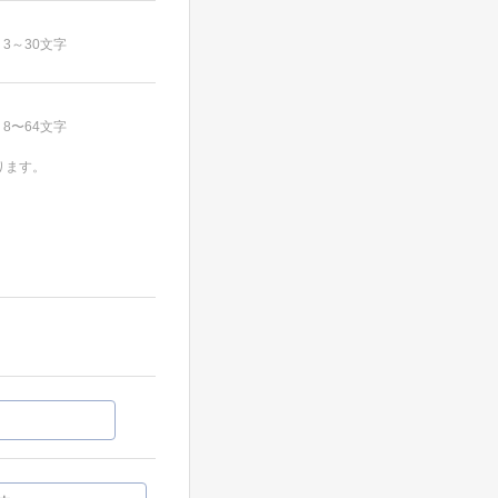
3～30文字
8〜64文字
ります。