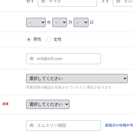
セイ
メイ
年
月
日
男性
女性
医療資格の確認を別途させていただく場合があります。
県
必須
退職済や休職中