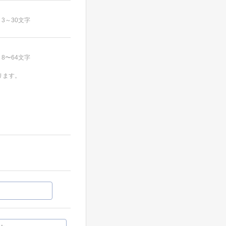
3～30文字
8〜64文字
ります。