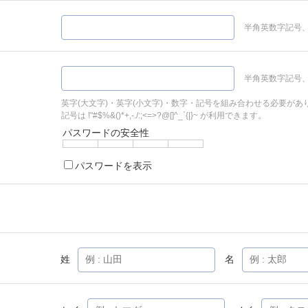
半角英数字記号、
半角英数字記号、
英字(大文字)・英字(小文字)・数字・記号を組み合わせる必要があ
記号は !"#$%&()*+,-./:;<=>?@[]^_`{|}~ が利用できます。
パスワードの安全性
パスワードを表示
姓
名