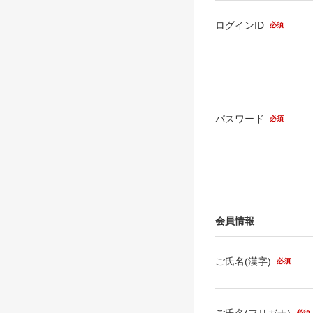
ログインID
必須
パスワード
必須
会員情報
ご氏名(漢字)
必須
ご氏名(フリガナ)
必須