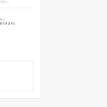
ださい。
さい。
除できます)。