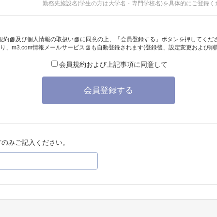
勤務先施設名(学生の方は大学名・専門学校名)を具体的にご登録く
規約
及び
個人情報の取扱い
に同意の上、「会員登録する」ボタンを押してくだ
り、
m3.com情報メールサービス
も自動登録されます(登録後、設定変更および削
会員規約および上記事項に同意して
会員登録する
方のみご記入ください。