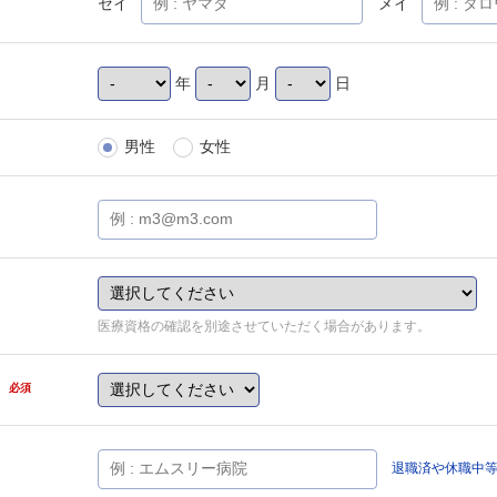
セイ
メイ
年
月
日
男性
女性
医療資格の確認を別途させていただく場合があります。
県
必須
退職済や休職中