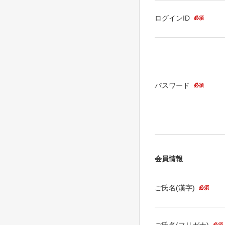
ログインID
必須
パスワード
必須
会員情報
ご氏名(漢字)
必須
ご氏名(フリガナ)
必須