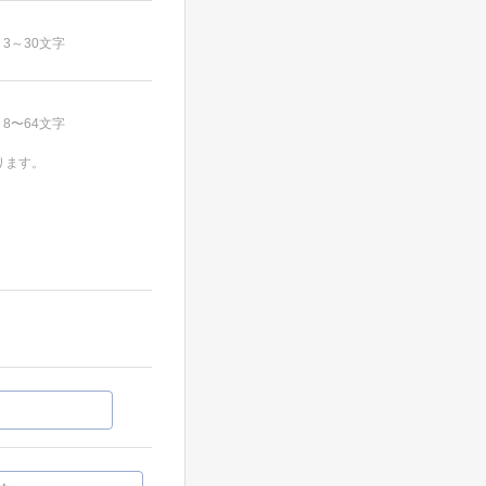
3～30文字
8〜64文字
ります。