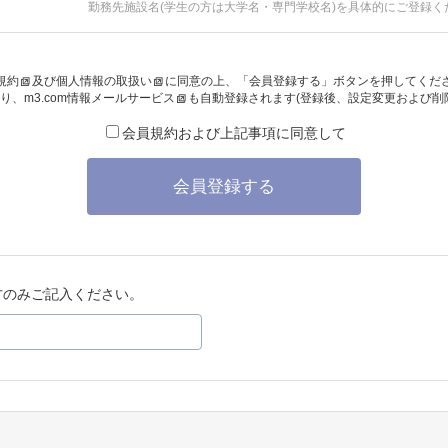
勤務先施設名(学生の方は大学名・専門学校名)を具体的にご登録く
規約
及び
個人情報の取扱い
に同意の上、「会員登録する」ボタンを押してくだ
り、
m3.com情報メールサービス
も自動登録されます(登録後、設定変更および削
会員規約および上記事項に同意して
会員登録する
方のみご記入ください。