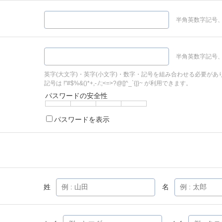
半角英数字記号、
半角英数字記号、
英字(大文字)・英字(小文字)・数字・記号を組み合わせる必要があ
記号は !"#$%&()*+,-./:;<=>?@[]^_`{|}~ が利用できます。
パスワードの安全性
パスワードを表示
姓
名