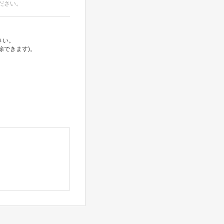
ださい。
さい。
除できます)。