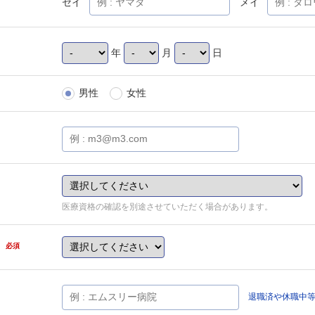
セイ
メイ
年
月
日
男性
女性
医療資格の確認を別途させていただく場合があります。
県
必須
退職済や休職中