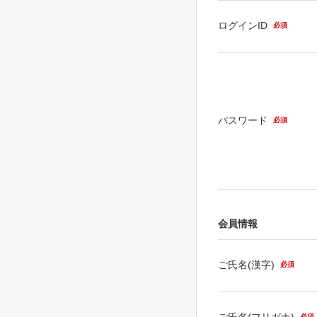
ログインID
必須
パスワード
必須
会員情報
ご氏名(漢字)
必須
ご氏名(フリガナ)
必須