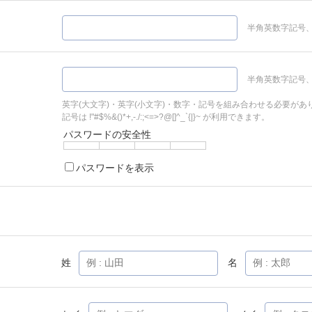
半角英数字記号、
半角英数字記号、
英字(大文字)・英字(小文字)・数字・記号を組み合わせる必要があ
記号は !"#$%&()*+,-./:;<=>?@[]^_`{|}~ が利用できます。
パスワードの安全性
パスワードを表示
姓
名