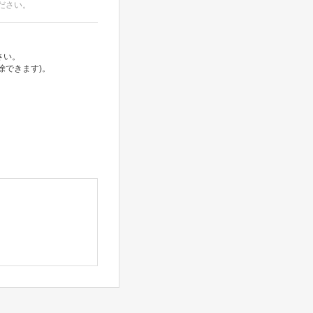
ださい。
さい。
除できます)。