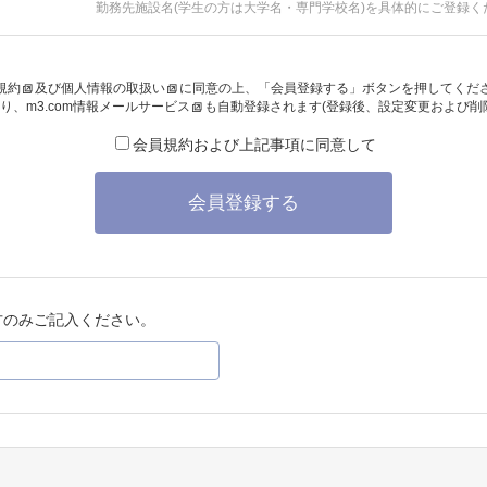
勤務先施設名(学生の方は大学名・専門学校名)を具体的にご登録く
規約
及び
個人情報の取扱い
に同意の上、「会員登録する」ボタンを押してくだ
り、
m3.com情報メールサービス
も自動登録されます(登録後、設定変更および削
会員規約および上記事項に同意して
会員登録する
方のみご記入ください。