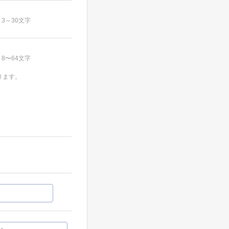
3～30文字
8〜64文字
ります。