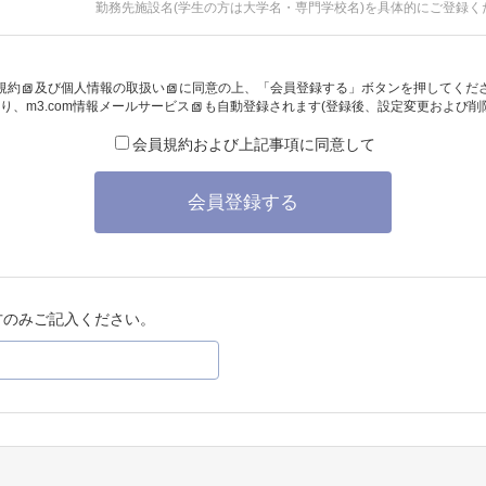
勤務先施設名(学生の方は大学名・専門学校名)を具体的にご登録く
規約
及び
個人情報の取扱い
に同意の上、「会員登録する」ボタンを押してくだ
り、
m3.com情報メールサービス
も自動登録されます(登録後、設定変更および削
会員規約および上記事項に同意して
会員登録する
方のみご記入ください。