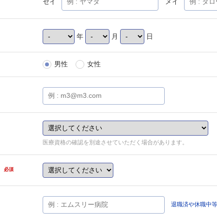
セイ
メイ
年
月
日
男性
女性
医療資格の確認を別途させていただく場合があります。
県
必須
退職済や休職中