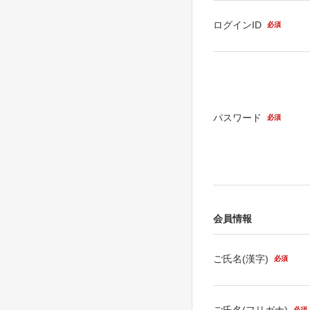
ログインID
必須
パスワード
必須
会員情報
ご氏名(漢字)
必須
ご氏名(フリガナ)
必須