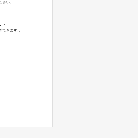
ださい。
さい。
除できます)。