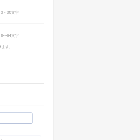
3～30文字
8〜64文字
ります。