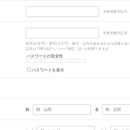
半角英数字記号、
半角英数字記号、
英字(大文字)・英字(小文字)・数字・記号を組み合わせる必要があ
記号は !"#$%&()*+,-./:;<=>?@[]^_`{|}~ が利用できます。
パスワードの安全性
パスワードを表示
姓
名