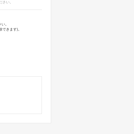
ださい。
さい。
除できます)。