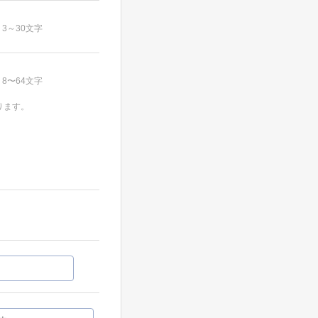
3～30文字
8〜64文字
ります。