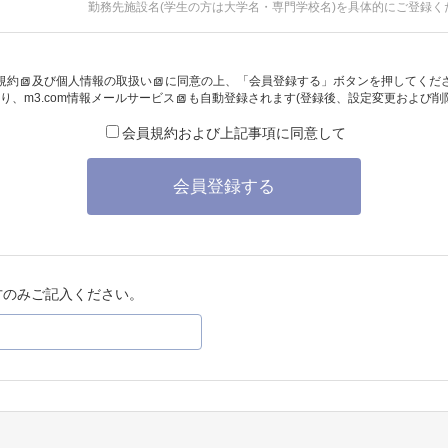
勤務先施設名(学生の方は大学名・専門学校名)を具体的にご登録く
規約
及び
個人情報の取扱い
に同意の上、「会員登録する」ボタンを押してくだ
り、
m3.com情報メールサービス
も自動登録されます(登録後、設定変更および削
会員規約および上記事項に同意して
会員登録する
方のみご記入ください。