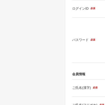
ログインID
必須
パスワード
必須
会員情報
ご氏名(漢字)
必須
ご氏名(フリガナ)
必須