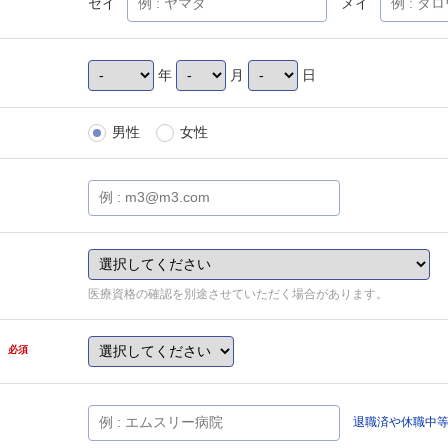
セイ
メイ
年
月
日
男性
女性
医療資格の確認を別途させていただく場合があります。
県
必須
退職済や休職中