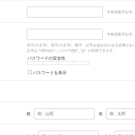
半角英数字記号、
半角英数字記号、
英字(大文字)・英字(小文字)・数字・記号を組み合わせる必要があ
記号は !"#$%&()*+,-./:;<=>?@[]^_`{|}~ が利用できます。
パスワードの安全性
パスワードを表示
姓
名