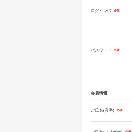
ログインID
必須
パスワード
必須
会員情報
ご氏名(漢字)
必須
ご氏名(フリガナ)
必須