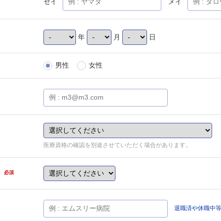
セイ
メイ
年
月
日
男性
女性
医療資格の確認を別途させていただく場合があります。
県
必須
退職済や休職中