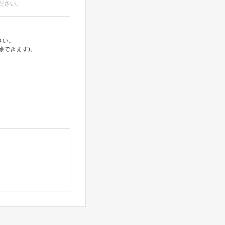
ださい。
さい。
除できます)。