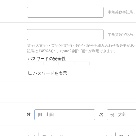
半角英数字記号、
半角英数字記号、
英字(大文字)・英字(小文字)・数字・記号を組み合わせる必要があ
記号は !"#$%&()*+,-./:;<=>?@[]^_`{|}~ が利用できます。
パスワードの安全性
パスワードを表示
姓
名