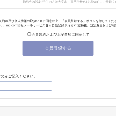
勤務先施設名(学生の方は大学名・専門学校名)を具体的にご登録く
規約
及び
個人情報の取扱い
に同意の上、「会員登録する」ボタンを押してくだ
り、
m3.com情報メールサービス
も自動登録されます(登録後、設定変更および削
会員規約および上記事項に同意して
会員登録する
方のみご記入ください。