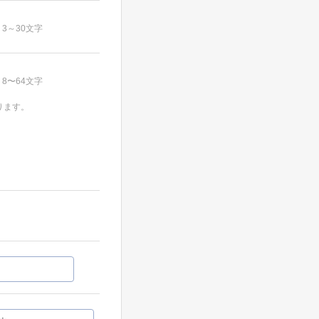
3～30文字
8〜64文字
ります。